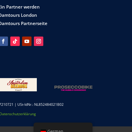
Ein Partner werden
Damtours London
Damtours Partnerseite
210721 | USt-IdNr.: NL852484021B02
Datenschutzerklärung
German