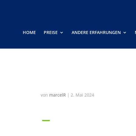
HOME
PREISE
ANDERE ERFAHRUNGEN
Was ist, wenn unsere
umfasst?
von
marcelR
|
2. Mai 2024
A
Was ist, wenn unsere Gruppe 