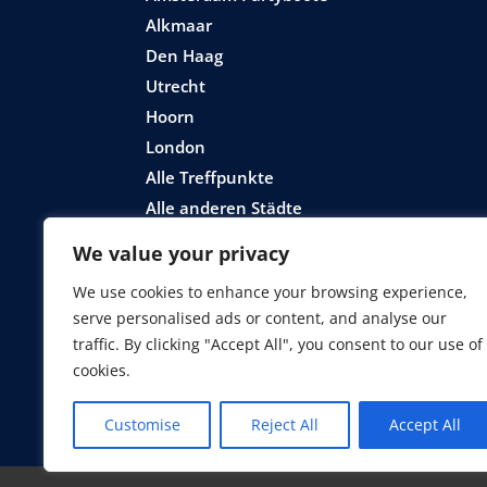
Alkmaar
Den Haag
Utrecht
Hoorn
London
Alle Treffpunkte
Alle anderen Städte
We value your privacy
We use cookies to enhance your browsing experience,
serve personalised ads or content, and analyse our
traffic. By clicking "Accept All", you consent to our use of
cookies.
Urheberrecht ©
2026 DamTours event
Allgemeine Geschäfts
Customise
Reject All
Accept All