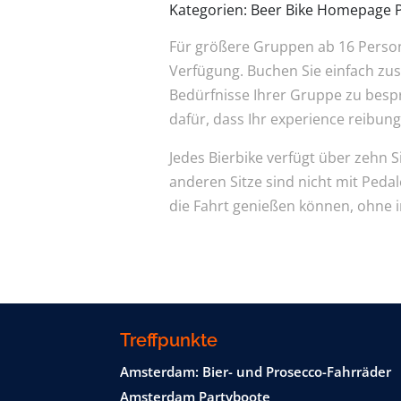
Kategorien: Beer Bike Homepage 
Für größere Gruppen ab 16 Person
Verfügung. Buchen Sie einfach zusä
Bedürfnisse Ihrer Gruppe zu besp
dafür, dass Ihr experience reibun
Jedes Bierbike verfügt über zehn S
anderen Sitze sind nicht mit Peda
die Fahrt genießen können, ohne i
Treffpunkte
Amsterdam: Bier- und Prosecco-Fahrräder
Amsterdam Partyboote