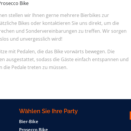
Prosecco Bike
en stellen wir Ihnen gerne mehrere Bierbikes zur
tzliche Bikes oder kontaktieren Sie uns direkt, um die
rechen und Sondervereinbarungen zu treffen. Wir sorgen
gslos und unvergesslich wird!
itze mit Pedalen, die das Bike vorwärts bewegen. Die
len ausgestattet, sodass die Gäste einfach entspannen und
n die Pedale treten zu müssen.
Wählen Sie Ihre Party
Bier-Bike
Prosecco Bike