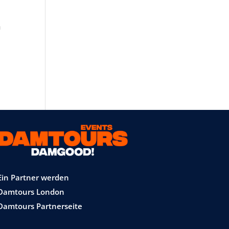
n
Ein Partner werden
Damtours London
Damtours Partnerseite