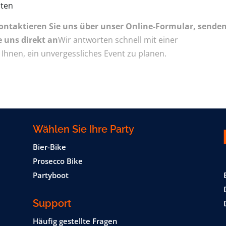
äten
ontaktieren Sie uns über unser Online-Formular, sende
e uns direkt an
Wir antworten schnell mit einer
Ihnen, ein unvergessliches Event zu planen.
Wählen Sie Ihre Party
Bier-Bike
Prosecco Bike
Partyboot
Support
Häufig gestellte Fragen