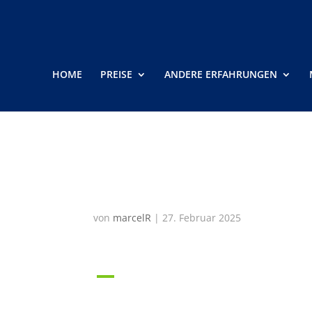
HOME
PREISE
ANDERE ERFAHRUNGEN
Wie kann ich eine Akt
buchen?
von
marcelR
|
27. Februar 2025
A
Wie kann ich eine Aktivität o