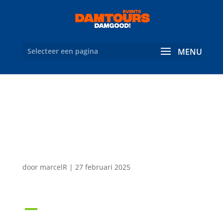
Selecteer een pagina
Hoe kan ik een activiteit
of bedrijfsevenement
boeken?
door
marcelR
|
27 februari 2025
A
Hoe kan ik een activiteit of
bedrijfsevenement boeken?