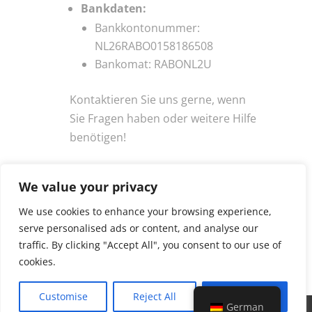
Bankdaten:
Bankkontonummer:
NL26RABO0158186508
Bankomat: RABONL2U
Kontaktieren Sie uns gerne, wenn
Sie Fragen haben oder weitere Hilfe
benötigen!
We value your privacy
We use cookies to enhance your browsing experience,
serve personalised ads or content, and analyse our
Neueste Kommentare
traffic. By clicking "Accept All", you consent to our use of
cookies.
Customise
Reject All
Accept All
German