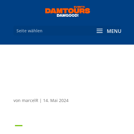
Seite wählen
Wie lauten die Kontakt-
und Firmendaten von
Damtours?
von
marcelR
|
14. Mai 2024
A
Wie lauten die Kontakt- und
Firmendaten von Damtours?