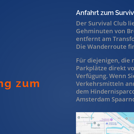
Anfahrt zum Surviv
Der Survival Club l
Gehminuten von Bro
entfernt am Transf
Die Wanderroute fin
Für diejenigen, die
Parkplätze direkt v
Verfügung. Wenn Sie
ang zum
Verkehrsmitteln anr
dem Hindernisparco
Amsterdam Spaarn