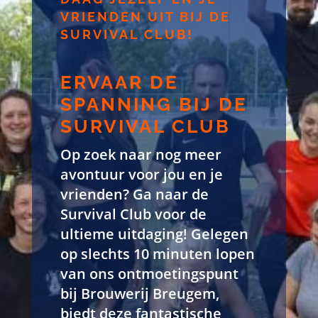
VRIENDEN UIT BIJ DE
SURVIVAL CLUB!
ERVAAR DE
SPANNING BIJ DE
SURVIVAL CLUB
Op zoek naar nog meer
avontuur voor jou en je
vrienden? Ga naar de
Survival Club voor de
ultieme uitdaging! Gelegen
op slechts 10 minuten lopen
van ons ontmoetingspunt
bij Brouwerij Breugem,
biedt deze fantastische