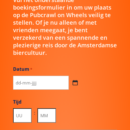
op de Pubcrawl on Wheels veilig te
stellen. Of je nu alleen of met
vrienden meegaat, je bent
verzekerd van een spannende en
plezierige reis door de Amsterdamse
biercultuur.
Datum
*
DD
dash
MM
Tijd
dash
:
JJJJ
Uren
Minuten
Hoeveelheid
*