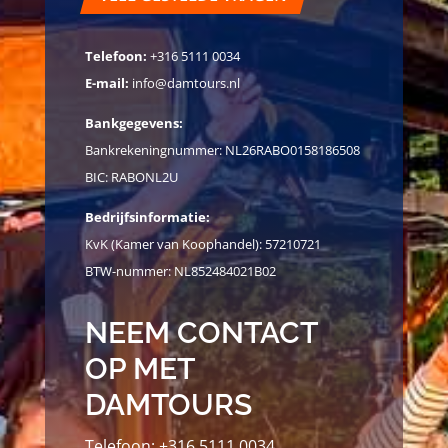
Telefoon:
+316 5111 0034
E-mail:
info@damtours.nl
Bankgegevens:
Bankrekeningnummer: NL26RABO0158186508
BIC: RABONL2U
Bedrijfsinformatie:
KvK (Kamer van Koophandel): 57210721
BTW-nummer: NL852484021B02
NEEM CONTACT
OP MET
DAMTOURS
Telefoon:
+316 5111 0034
WhatsApp:
Klik hier