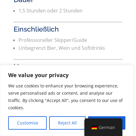
1,5 Stunden oder 2 Stunden
Einschließlich
Professioneller Skipper/Guide
Unbegrenzt Bier, Wein und Softdrinks
Um
We value your privacy
Der Name sagt alles: Kommen Sie mit Ihren
Freunden oder Kollegen an Bord und erhalten
We use cookies to enhance your browsing experience,
serve personalised ads or content, and analyse our
Sie unbegrenzt Bier, Wein und Limonade für
traffic. By clicking "Accept All", you consent to our use of
alle, während Sie auf einem unserer luxuriösen
cookies.
offenen Boote die Kanäle von Amsterdam
erkunden.
Customise
Reject All
Accept All
German
Haben Sie sich schon einmal gefragt, wie es